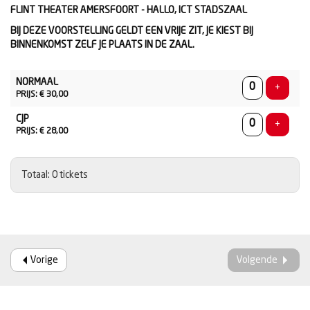
FLINT THEATER AMERSFOORT - HALLO, ICT STADSZAAL
BIJ DEZE VOORSTELLING GELDT EEN VRIJE ZIT, JE KIEST BIJ
BINNENKOMST ZELF JE PLAATS IN DE ZAAL.
AANTAL
NORMAAL
TICKETS
Voeg ti
+
PRIJS: € 30,00
CJP
Voeg ti
+
PRIJS: € 28,00
Totaal: 0 tickets
Vorige
Volgende