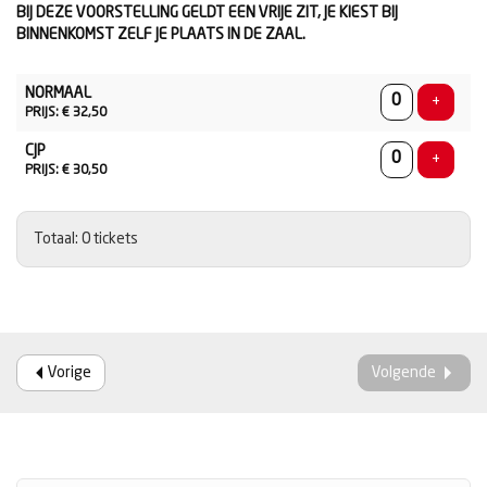
BIJ DEZE VOORSTELLING GELDT EEN VRIJE ZIT, JE KIEST BIJ
BINNENKOMST ZELF JE PLAATS IN DE ZAAL.
AANTAL
NORMAAL
TICKETS
Voeg ti
+
PRIJS: € 32,50
CJP
Voeg ti
+
PRIJS: € 30,50
Totaal: 0 tickets
Vorige
Volgende