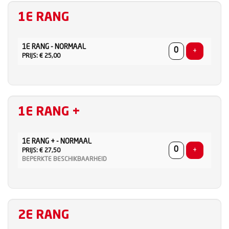
1E RANG
AANTAL
1E RANG - NORMAAL
TICKETS
Voeg ticke
+
PRIJS: € 25,00
1E RANG +
AANTAL
1E RANG + - NORMAAL
TICKETS
Voeg ticke
+
PRIJS: € 27,50
BEPERKTE BESCHIKBAARHEID
2E RANG