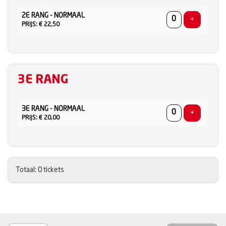
AANTAL
2E RANG - NORMAAL
TICKETS
Voeg ticke
+
PRIJS: € 22,50
3E RANG
AANTAL
3E RANG - NORMAAL
TICKETS
Voeg ticke
+
PRIJS: € 20,00
Totaal: 0 tickets