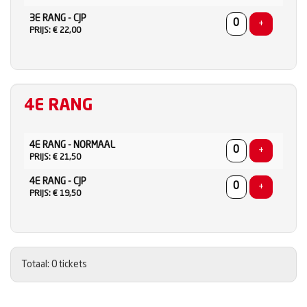
3E RANG - CJP
Voeg ticke
+
PRIJS: € 22,00
4E RANG
AANTAL
4E RANG - NORMAAL
TICKETS
Voeg ticke
+
PRIJS: € 21,50
4E RANG - CJP
Voeg ticke
+
PRIJS: € 19,50
Totaal: 0 tickets