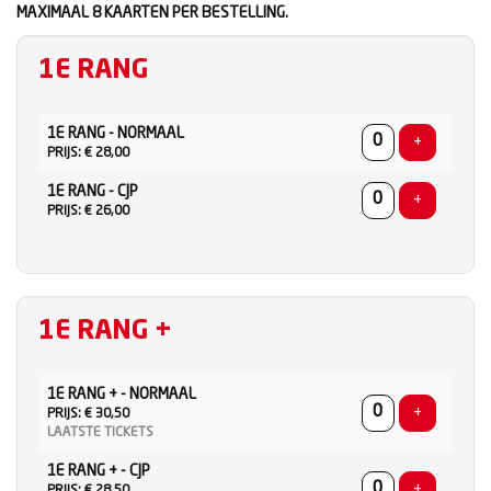
MAXIMAAL 8 KAARTEN PER BESTELLING.
1E RANG
AANTAL
1E RANG - NORMAAL
TICKETS
Voeg ticke
+
PRIJS: € 28,00
1E RANG - CJP
Voeg ticke
+
PRIJS: € 26,00
1E RANG +
AANTAL
1E RANG + - NORMAAL
TICKETS
Voeg ticke
+
PRIJS: € 30,50
LAATSTE TICKETS
1E RANG + - CJP
Voeg ticke
+
PRIJS: € 28,50