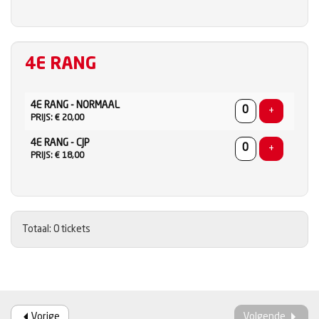
4E RANG
AANTAL
4E RANG - NORMAAL
TICKETS
Voeg ticke
+
PRIJS: € 20,00
4E RANG - CJP
Voeg ticke
+
PRIJS: € 18,00
Totaal: 0 tickets
Vorige
Volgende