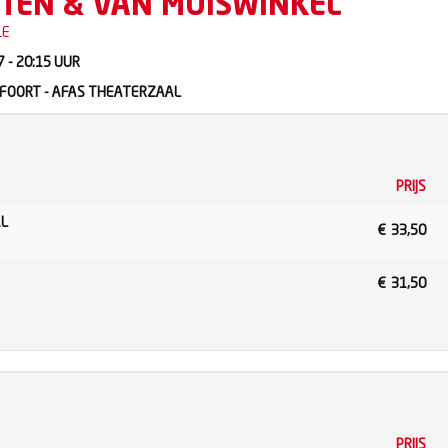
TEN & VAN MUISWINKEL
LE
 - 20:15
UUR
FOORT - AFAS THEATERZAAL
PRIJS
AL
€
33,50
€
31,50
PRIJS