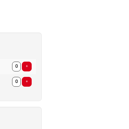
AANTAL
TICKETS
Voeg ticket toe
+
Voeg ticket toe
+