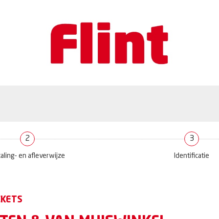
2
3
aling- en afleverwijze
Identificatie
CKETS