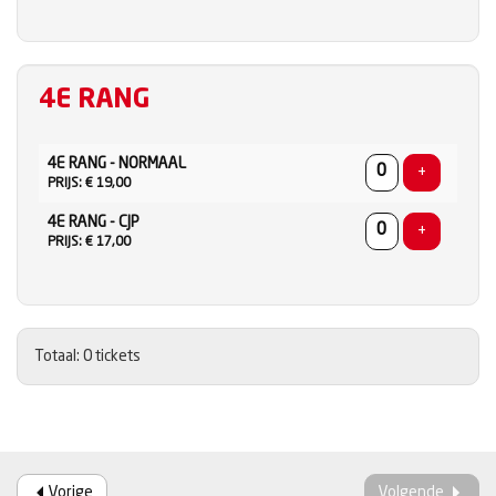
4E RANG
AANTAL
4E RANG - NORMAAL
TICKETS
Voeg ticke
+
PRIJS: € 19,00
4E RANG - CJP
Voeg ticke
+
PRIJS: € 17,00
Totaal: 0 tickets
Vorige
Volgende