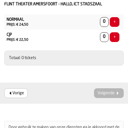
FLINT THEATER AMERSFOORT - HALLO, ICT STADSZAAL
AANTAL
NORMAAL
TICKETS
Voeg ti
+
PRIJS: € 24,50
CJP
Voeg ti
+
PRIJS: € 22,50
Totaal: 0 tickets
Vorige
Volgende
Door gebruik te maken van onze diensten ga je akkoord met de