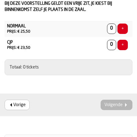
BIJ DEZE VOORSTELLING GELDT EEN VRIJE ZIT, JE KIEST BIJ
BINNENKOMST ZELF JE PLAATS IN DE ZAAL.
AANTAL
NORMAAL
TICKETS
Voeg ti
+
PRIJS: € 25,50
CJP
Voeg ti
+
PRIJS: € 23,50
Totaal: 0 tickets
Vorige
Volgende