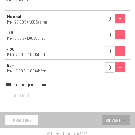
Nombre
Normal
de
AJOUTE
+
Prix : 20,00 €
+ 1,00 € de frais
billets
-18
AJOUTE
+
Prix : 5,00 €
+ 1,00 € de frais
- 30
AJOUTE
+
Prix : 12,00 €
+ 1,00 € de frais
65+
AJOUTE
+
Prix : 15,00 €
+ 1,00 € de frais
Utiliser un code promotionnel
Total : 0 billet
PRÉCÉDENT
SUIVANT
© brussels philharmonic 2026