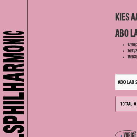
KIES 
ABO LA
17/10
14/11
19/03
ABO LAB 
TOTAAL: 
VORIGE