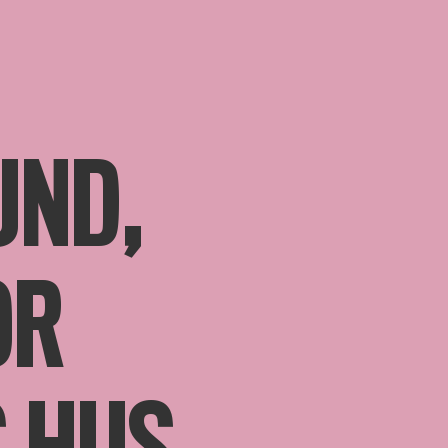
UND,
OR