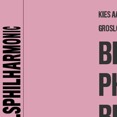
KIES A
GROSL
B
P