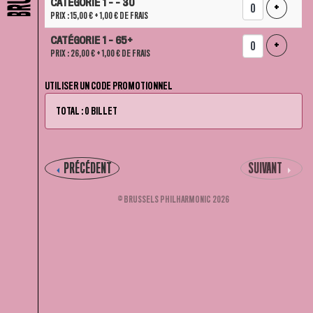
CATÉGORIE 1 - - 30
AJOUTER
+
PRIX : 15,00 €
+ 1,00 € DE FRAIS
CATÉGORIE 1 - 65+
AJOUTER
+
PRIX : 26,00 €
+ 1,00 € DE FRAIS
UTILISER UN CODE PROMOTIONNEL
TOTAL : 0 BILLET
PRÉCÉDENT
SUIVANT
© BRUSSELS PHILHARMONIC 2026