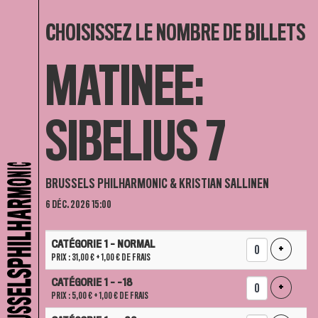
CHOISISSEZ LE NOMBRE DE BILLETS
MATINEE:
SIBELIUS 7
BRUSSELS PHILHARMONIC & KRISTIAN SALLINEN
6 DÉC. 2026 15:00
NOMBRE
CATÉGORIE 1 - NORMAL
DE
AJOUTER
+
PRIX : 31,00 €
+ 1,00 € DE FRAIS
BILLETS
CATÉGORIE 1 - -18
AJOUTER
+
PRIX : 5,00 €
+ 1,00 € DE FRAIS