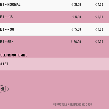
D
E 1 - NORMAL
€
31,00
€
1,00
B
 1 - -18
€
5,00
€
1,00
 1 - - 30
€
15,00
€
1,00
 1 - 65+
€
26,00
€
1,00
 CODE PROMOTIONNEL
BILLET
DENT
© BRUSSELS PHILHARMONIC 2026