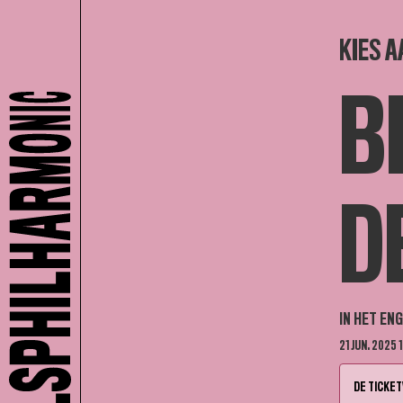
KIES A
B
D
IN HET EN
21 JUN. 2025 
DE TICKET