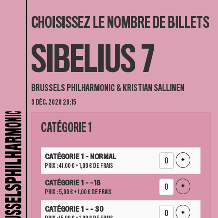
CHOISISSEZ LE NOMBRE DE BILLETS
SIBELIUS 7
BRUSSELS PHILHARMONIC & KRISTIAN SALLINEN
3 DÉC. 2026 20:15
CATÉGORIE 1
NOMBRE
CATÉGORIE 1 - NORMAL
DE
AJOUTER UN
+
PRIX : 41,00 €
+ 1,00 € DE FRAIS
BILLETS
CATÉGORIE 1 - -18
AJOUTER UN
+
PRIX : 5,00 €
+ 1,00 € DE FRAIS
CATÉGORIE 1 - - 30
AJOUTER UN
+