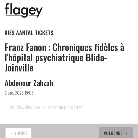
KIES AANTAL TICKETS
Franz Fanon : Chroniques fidèles à
l'hôpital psychiatrique Blida-
Joinville
Abdenour Zahzah
2 aug. 2025 19:05
De ticketverkoop voor dit evenement is niet actief.
VORIGE
VOLGENDE