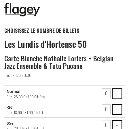
CHOISISSEZ LE NOMBRE DE BILLETS
Les Lundis d'Hortense 50
Carte Blanche Nathalie Loriers + Belgian
Jazz Ensemble & Tutu Puoane
1 oct. 2026 20:00
Nombre
Normal
de
AJOUT
+
Prix : 25,00 €
+ 1,00 € de frais
billets
-26
AJOUT
+
Prix : 18,00 €
+ 1,00 € de frais
65+
AJOUT
+
Prix : 20,00 €
+ 1,00 € de frais