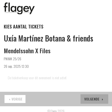
KIES AANTAL TICKETS
Uxía Martínez Botana & friends
Mendelssohn X Files
PIKNIK 25/26
26 sep. 2025 12:30
De ticketverkoop voor dit evenement is niet actief.
VORIGE
VOLGENDE
© Flagey 2026