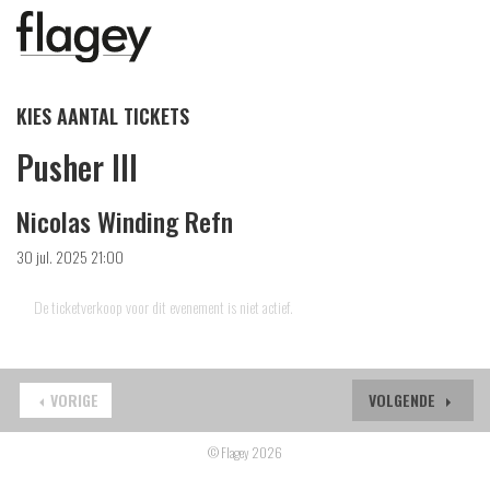
KIES AANTAL TICKETS
Pusher III
Nicolas Winding Refn
30 jul. 2025 21:00
De ticketverkoop voor dit evenement is niet actief.
VORIGE
VOLGENDE
© Flagey 2026