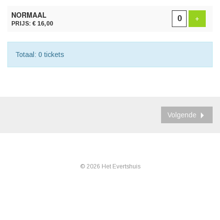
AANTAL
NORMAAL
TICKETS
Voeg t
+
PRIJS: € 16,00
Totaal: 0 tickets
Volgende
© 2026 Het Evertshuis