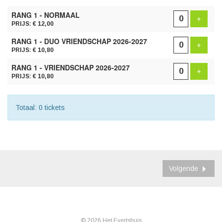
AANTAL
RANG 1 - NORMAAL
TICKETS
Voeg t
+
PRIJS: € 12,00
RANG 1 - DUO VRIENDSCHAP 2026-2027
Voeg t
+
PRIJS: € 10,80
RANG 1 - VRIENDSCHAP 2026-2027
Voeg t
+
PRIJS: € 10,80
Totaal: 0 tickets
Volgende
© 2026 Het Evertshuis