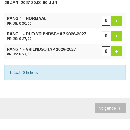
26 JAN. 2027 20:00:00 UUR
AANTAL
RANG 1 - NORMAAL
TICKETS
Voeg t
+
PRIJS: € 30,00
RANG 1 - DUO VRIENDSCHAP 2026-2027
Voeg t
+
PRIJS: € 27,00
RANG 1 - VRIENDSCHAP 2026-2027
Voeg t
+
PRIJS: € 27,00
Totaal: 0 tickets
Volgende