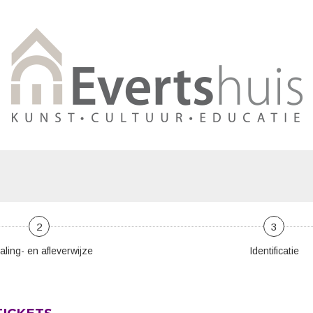
2
3
aling- en afleverwijze
Identificatie