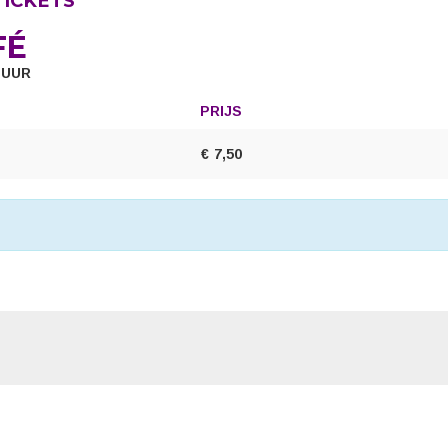
TICKETS
FÉ
0 UUR
PRIJS
AANTAL
TICKETS
€
7,50