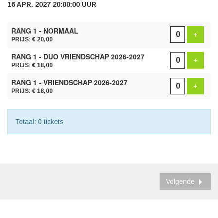
16 APR. 2027 20:00:00 UUR
AANTAL
RANG 1 - NORMAAL
TICKETS
Voeg t
+
PRIJS: € 20,00
RANG 1 - DUO VRIENDSCHAP 2026-2027
Voeg t
+
PRIJS: € 18,00
RANG 1 - VRIENDSCHAP 2026-2027
Voeg t
+
PRIJS: € 18,00
Totaal: 0 tickets
Volgende