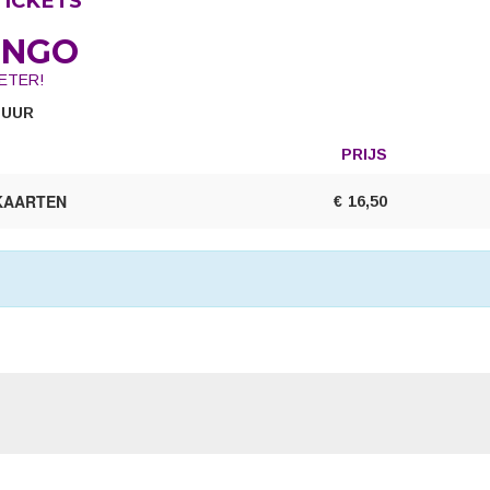
TICKETS
INGO
ETER!
0 UUR
PRIJS
AANTAL
TICKETS
OKAARTEN
€
16,50