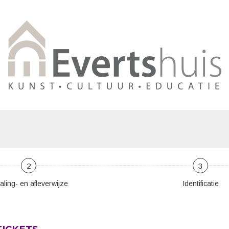
2
3
aling- en afleverwijze
Identificatie