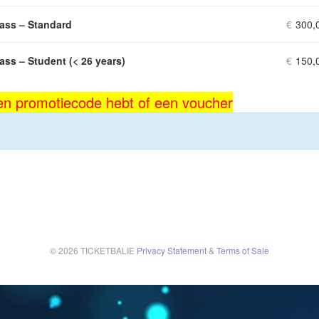
ass – Standard
€
300,
ss – Student (< 26 years)
€
150,
 een promotiecode hebt of een voucher
© 2026 TICKETBALIE
Privacy Statement
&
Terms of Sale