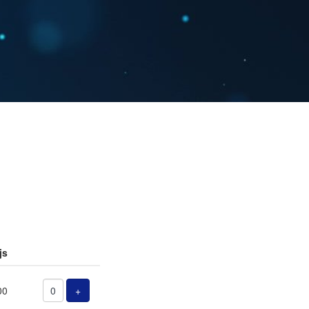
js
Aantal
tickets
Voeg ticket toe
00
+