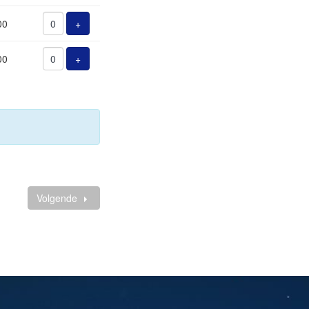
Voeg ticket toe
00
+
Voeg ticket toe
00
+
Volgende