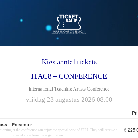
Kies aantal tickets
ITAC8 – CONFERENCE
International Teaching Artists Conference
vrijdag 28 augustus 2026 08:00
Pri
ass – Presenter
€
225,
senting at the conference can enjoy the special price of €225. They will receive a
special code from the organization.