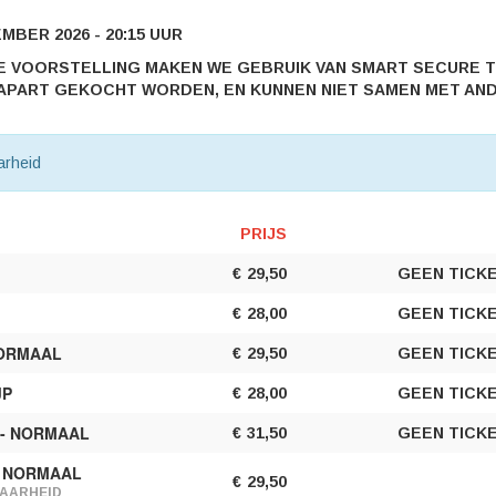
BER 2026 - 20:15 UUR
E VOORSTELLING MAKEN WE GEBRUIK VAN SMART SECURE T
APART GEKOCHT WORDEN, EN KUNNEN NIET SAMEN MET AND
arheid
PRIJS
AANTAL
TICKETS
€
29,50
GEEN TICK
€
28,00
GEEN TICK
NORMAAL
€
29,50
GEEN TICK
JP
€
28,00
GEEN TICK
 - NORMAAL
€
31,50
GEEN TICK
- NORMAAL
€
29,50
AARHEID