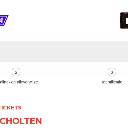
2
3
aling- en afleverwijze
Identificatie
TICKETS
SCHOLTEN