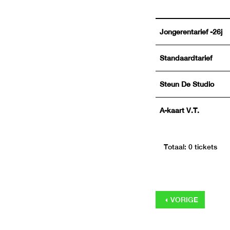
Jongerentarief -26j
Standaardtarief
Steun De Studio
A-kaart V.T.
Totaal: 0 tickets
VORIGE