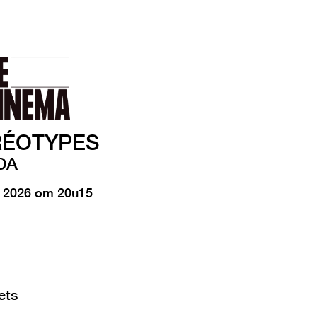
ÉOTYPES
DA
t 2026 om 20u15
ets