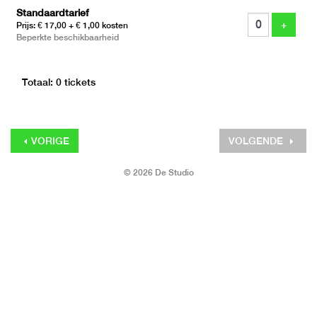
Standaardtarief
tickets
VOEG 
+
Prijs: € 17,00
+ € 1,00 kosten
Beperkte beschikbaarheid
Totaal: 0 tickets
VORIGE
VOLGENDE
© 2026 De Studio