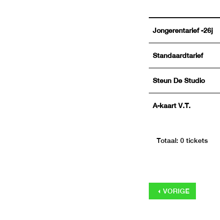
Jongerentarief -26j
Standaardtarief
Steun De Studio
A-kaart V.T.
Totaal: 0 tickets
VORIGE