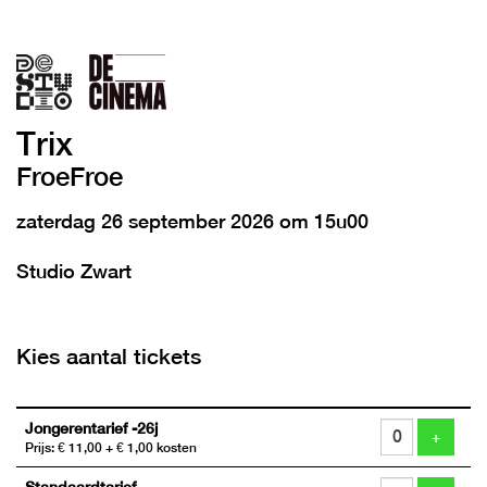
Trix
FroeFroe
zaterdag 26 september 2026 om 15u00
Studio Zwart
Kies aantal tickets
Aantal
Jongerentarief -26j
tickets
VOEG 
+
Prijs: € 11,00
+ € 1,00 kosten
Standaardtarief