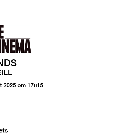
NDS
ILL
rt 2025 om 17u15
ets