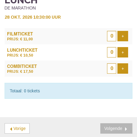
LUNCH
DE MARATHON
28 OKT. 2026 10:30:00 UUR
AANTAL
FILMTICKET
TICKETS
Voeg t
+
PRIJS: € 11,00
LUNCHTICKET
Voeg t
+
PRIJS: € 10,50
COMBITICKET
Voeg t
+
PRIJS: € 17,50
Totaal: 0 tickets
Vorige
Volgende