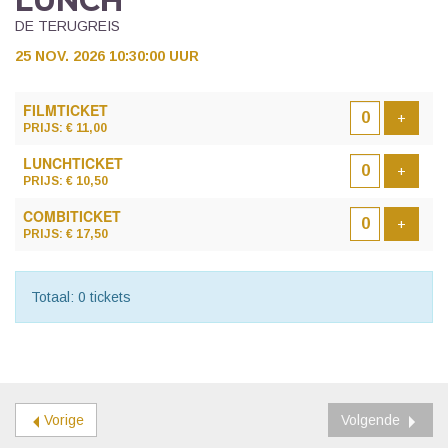
LUNCH
DE TERUGREIS
25 NOV. 2026 10:30:00 UUR
AANTAL
FILMTICKET
TICKETS
Voeg t
+
PRIJS: € 11,00
LUNCHTICKET
Voeg t
+
PRIJS: € 10,50
COMBITICKET
Voeg t
+
PRIJS: € 17,50
Totaal: 0 tickets
Vorige
Volgende