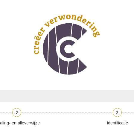
2
3
aling- en afleverwijze
Identificatie