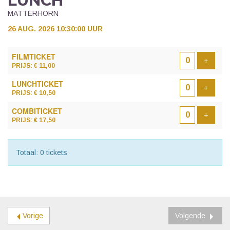
LUNCH
MATTERHORN
26 AUG. 2026 10:30:00 UUR
AANTAL
FILMTICKET
TICKETS
Voeg t
+
PRIJS: € 11,00
LUNCHTICKET
Voeg t
+
PRIJS: € 10,50
COMBITICKET
Voeg t
+
PRIJS: € 17,50
Totaal: 0 tickets
Vorige
Volgende