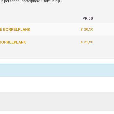
2 personen: borrelplank + tafel in bijC.
PRIJS
AANTAL
TICKETS
E BORRELPLANK
€
20,50
 BORRELPLANK
€
21,50