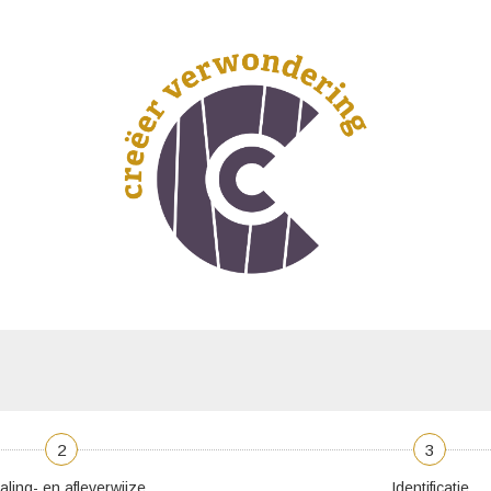
2
3
aling- en afleverwijze
Identificatie