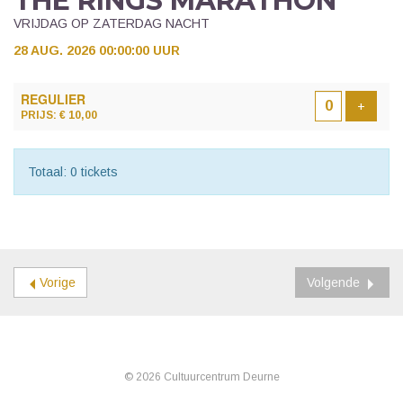
THE RINGS MARATHON
VRIJDAG OP ZATERDAG NACHT
28 AUG. 2026 00:00:00 UUR
AANTAL
REGULIER
TICKETS
Voeg t
+
PRIJS: € 10,00
Totaal: 0 tickets
Vorige
Volgende
© 2026 Cultuurcentrum Deurne