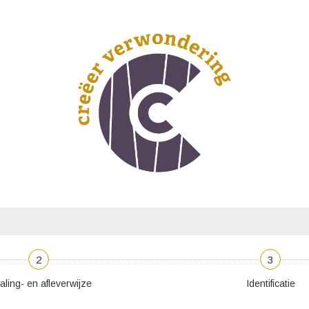
2
3
aling- en afleverwijze
Identificatie