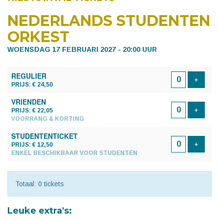
NEDERLANDS STUDENTEN
ORKEST
WOENSDAG 17 FEBRUARI 2027 - 20:00 UUR
AANTAL
REGULIER
TICKETS
Voeg t
+
PRIJS: € 24,50
VRIENDEN
Voeg t
+
PRIJS: € 22,05
VOORRANG & KORTING
STUDENTENTICKET
Voeg t
+
PRIJS: € 12,50
ENKEL BESCHIKBAAR VOOR STUDENTEN
Totaal: 0 tickets
Leuke extra's: