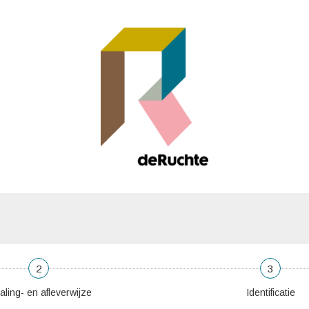
2
3
aling- en afleverwijze
Identificatie