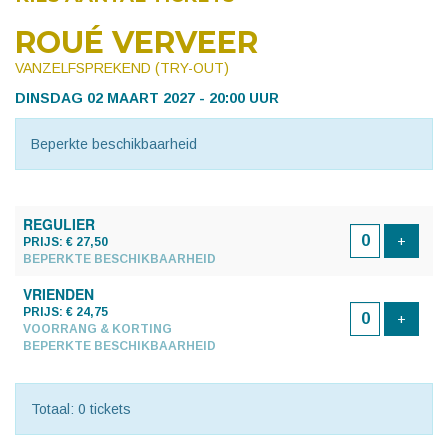
ROUÉ VERVEER
VANZELFSPREKEND (TRY-OUT)
DINSDAG 02 MAART 2027 - 20:00 UUR
Beperkte beschikbaarheid
AANTAL
REGULIER
TICKETS
Voeg t
+
PRIJS: € 27,50
BEPERKTE BESCHIKBAARHEID
VRIENDEN
PRIJS: € 24,75
Voeg t
+
VOORRANG & KORTING
BEPERKTE BESCHIKBAARHEID
Totaal: 0 tickets