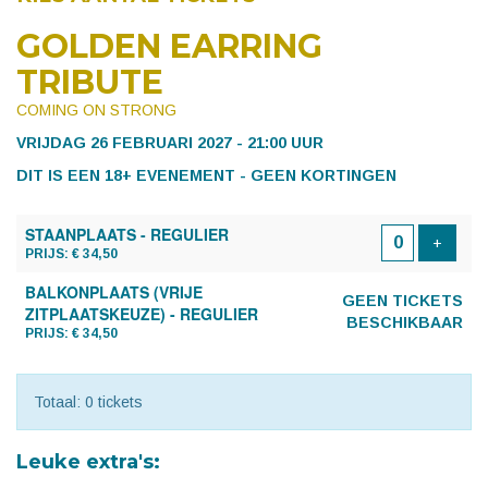
GOLDEN EARRING
TRIBUTE
COMING ON STRONG
VRIJDAG 26 FEBRUARI 2027 - 21:00 UUR
DIT IS EEN 18+ EVENEMENT - GEEN KORTINGEN
AANTAL
STAANPLAATS - REGULIER
TICKETS
Voeg t
+
PRIJS: € 34,50
BALKONPLAATS (VRIJE
GEEN TICKETS
ZITPLAATSKEUZE) - REGULIER
BESCHIKBAAR
PRIJS: € 34,50
Totaal: 0 tickets
Leuke extra's: