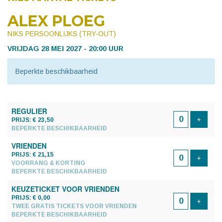
ALEX PLOEG
NIKS PERSOONLIJKS (TRY-OUT)
VRIJDAG 28 MEI 2027 - 20:00 UUR
Beperkte beschikbaarheid
AANTAL
REGULIER
TICKETS
Voeg t
+
PRIJS: € 23,50
BEPERKTE BESCHIKBAARHEID
VRIENDEN
PRIJS: € 21,15
Voeg t
+
VOORRANG & KORTING
BEPERKTE BESCHIKBAARHEID
KEUZETICKET VOOR VRIENDEN
PRIJS: € 0,00
Voeg t
+
TWEE GRATIS TICKETS VOOR VRIENDEN
BEPERKTE BESCHIKBAARHEID