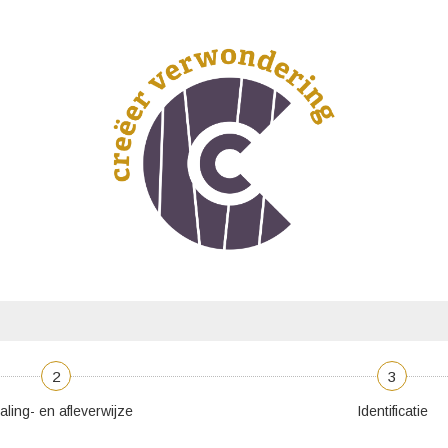
2
3
aling- en afleverwijze
Identificatie