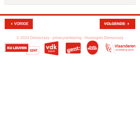
VORIGE
VOLGENDE
© 2024 Democrazy -
privacyverklaring -
Huisregels Democrazy