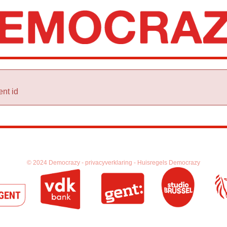
nt id
© 2024 Democrazy -
privacyverklaring -
Huisregels Democrazy